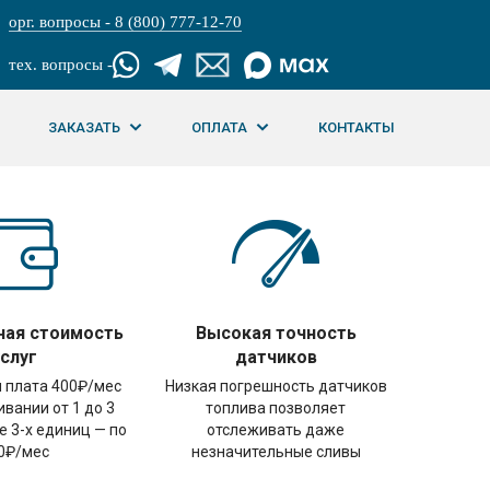
орг. вопросы - 8 (800) 777-12-70
тех. вопросы -
ЗАКАЗАТЬ
ОПЛАТА
КОНТАКТЫ
ная стоимость
Высокая точность
услуг
датчиков
 плата 400₽/мес
Низкая погрешность датчиков
вании от 1 до 3
топлива позволяет
е 3-х единиц — по
отслеживать даже
0₽/мес
незначительные сливы