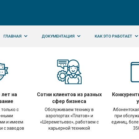
ГЛАВНАЯ
ДОКУМЕНТАЦИЯ
КАК ЭТО РАБОТАЕТ
 лет на
Сотни клиентов из разных
Конкурент
вание
сфер бизнеса
 только с
Обслуживаем технику в
Абонентская
енными
аэропортах «Платов» и
при обслужи
ми и имеем
«Шереметьево», работаем с
единиц, боле
и с заводов
карьерной техникой
35